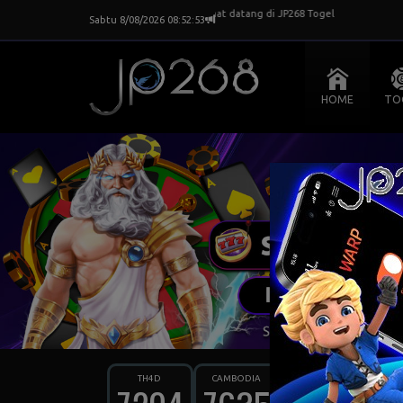
Selamat datang di JP268 Togel
S
Sabtu 8/08/2026 08:52:53
HOME
TO
TH4D
CAMBODIA
SYDNEY
C