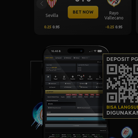
Previous
BET NOW
Alaves
Getafe
Lyon
0.00
0.62
0.00
-0.72
1
0.86