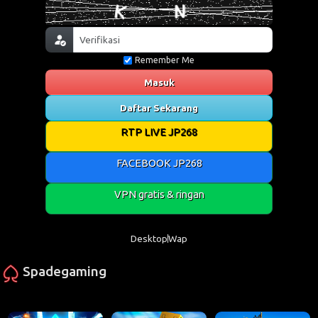
Remember Me
Masuk
Daftar Sekarang
RTP LIVE JP268
FACEBOOK JP268
VPN gratis & ringan
Desktop
Wap
Spadegaming