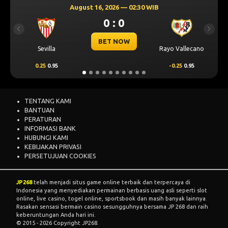
August 16, 2026 — 02:30 WIB
Au
0 : 0
Previous
Next
BET NOW
Rayo Vallecano
Alaves
5
-0.25
0.95
0.00
0.62
TENTANG KAMI
BANTUAN
PERATURAN
INFORMASI BANK
HUBUNGI KAMI
KEBIJAKAN PRIVASI
PERSETUJUAN COOKIES
JP268
telah menjadi situs game online terbaik dan terpercaya di
Indonesia yang menyediakan permainan berbasis uang asli seperti slot
online, live casino, togel online, sportsbook dan masih banyak lainnya.
Rasakan sensasi bermain casino sesungguhnya bersama JP 268 dan raih
keberuntungan Anda hari ini.
© 2015 - 2026 Copyright JP268.