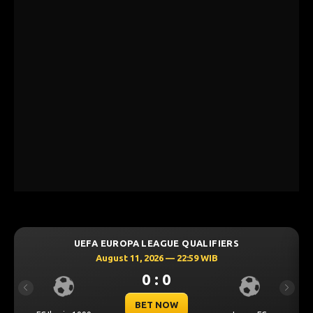
 EUROPA LEAGUE QUALIFIERS
S
ugust 11, 2026 — 22:59 WIB
August 
0 : 0
Previous
Next
BET NOW